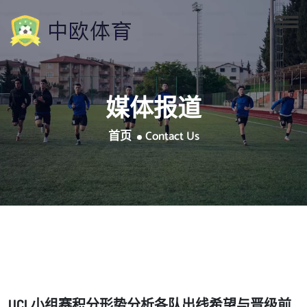
媒体报道
首页
Contact Us
UCL小组赛积分形势分析各队出线希望与晋级前