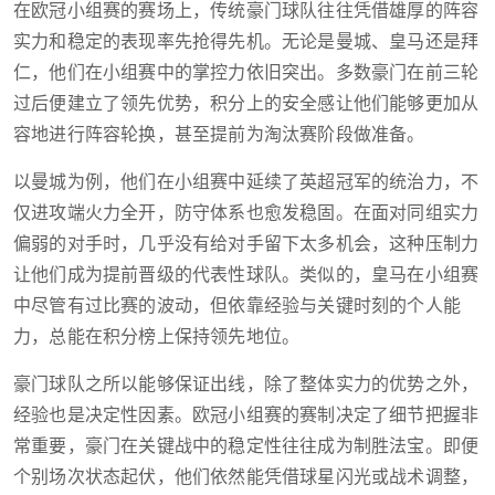
在欧冠小组赛的赛场上，传统豪门球队往往凭借雄厚的阵容
实力和稳定的表现率先抢得先机。无论是曼城、皇马还是拜
仁，他们在小组赛中的掌控力依旧突出。多数豪门在前三轮
过后便建立了领先优势，积分上的安全感让他们能够更加从
容地进行阵容轮换，甚至提前为淘汰赛阶段做准备。
以曼城为例，他们在小组赛中延续了英超冠军的统治力，不
仅进攻端火力全开，防守体系也愈发稳固。在面对同组实力
偏弱的对手时，几乎没有给对手留下太多机会，这种压制力
让他们成为提前晋级的代表性球队。类似的，皇马在小组赛
中尽管有过比赛的波动，但依靠经验与关键时刻的个人能
力，总能在积分榜上保持领先地位。
豪门球队之所以能够保证出线，除了整体实力的优势之外，
经验也是决定性因素。欧冠小组赛的赛制决定了细节把握非
常重要，豪门在关键战中的稳定性往往成为制胜法宝。即便
个别场次状态起伏，他们依然能凭借球星闪光或战术调整，