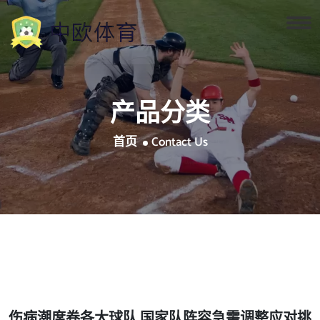
产品分类
首页
Contact Us
伤病潮席卷各大球队 国家队阵容急需调整应对挑