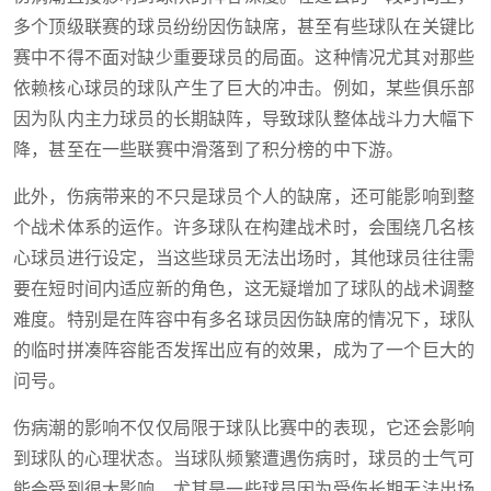
多个顶级联赛的球员纷纷因伤缺席，甚至有些球队在关键比
赛中不得不面对缺少重要球员的局面。这种情况尤其对那些
依赖核心球员的球队产生了巨大的冲击。例如，某些俱乐部
因为队内主力球员的长期缺阵，导致球队整体战斗力大幅下
降，甚至在一些联赛中滑落到了积分榜的中下游。
此外，伤病带来的不只是球员个人的缺席，还可能影响到整
个战术体系的运作。许多球队在构建战术时，会围绕几名核
心球员进行设定，当这些球员无法出场时，其他球员往往需
要在短时间内适应新的角色，这无疑增加了球队的战术调整
难度。特别是在阵容中有多名球员因伤缺席的情况下，球队
的临时拼凑阵容能否发挥出应有的效果，成为了一个巨大的
问号。
伤病潮的影响不仅仅局限于球队比赛中的表现，它还会影响
到球队的心理状态。当球队频繁遭遇伤病时，球员的士气可
能会受到很大影响。尤其是一些球员因为受伤长期无法出场