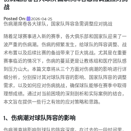
战
Posted On:
2026-04-25
伤病潮席卷各大球队，国家队阵容急需调整应对挑战
随着足球赛事进入新的赛季，各大俱乐部和国家队迎来了一
波严重的伤病潮。伤病的频繁发生，给球队的阵容调整、战
术布置以及后续比赛的备战带来了巨大挑战。尤其是在重要
赛事临近的情况下，伤病的蔓延更是让教练组和医疗团队感
到压力山大。本篇文章将从三个方面对伤病潮的影响进行详
细分析，分别探讨其对球队阵容的影响、国家队阵容的调整
需求，以及如何应对伤病挑战，确保球队能够在赛季中取得
理想成绩。通过对当前困境的深刻剖析和实际案例的结合，
本文旨在提供一些行之有效的应对策略和思路。
1、伤病潮对球队阵容的影响
伤病潮直接影响到球队的阵容深度。在过去的一段时间里，