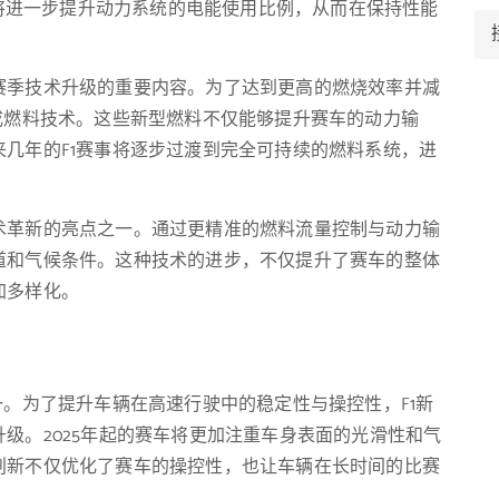
1将进一步提升动力系统的电能使用比例，从而在保持性能
赛季技术升级的重要内容。为了达到更高的燃烧效率并减
成燃料技术。这些新型燃料不仅能够提升赛车的动力输
几年的F1赛事将逐步过渡到完全可持续的燃料系统，进
术革新的亮点之一。通过更精准的燃料流量控制与动力输
道和气候条件。这种技术的进步，不仅提升了赛车的整体
加多样化。
一。为了提升车辆在高速行驶中的稳定性与操控性，F1新
级。2025年起的赛车将更加注重车身表面的光滑性和气
创新不仅优化了赛车的操控性，也让车辆在长时间的比赛