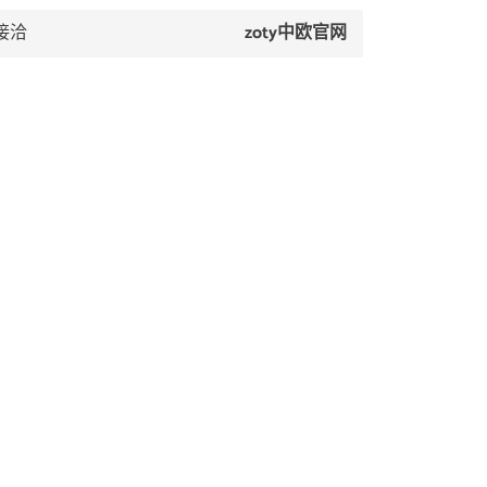
接洽
zoty中欧官网