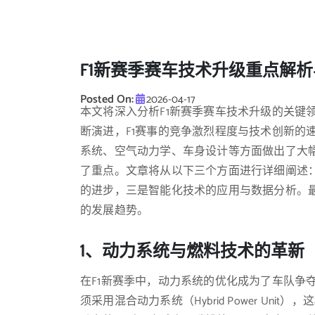
F1新赛季赛车技术升级重点解
Posted On:
2026-04-17
本文将深入分析F1新赛季赛车技术升级的关键
断演进，F1赛事的竞争激烈程度与技术创新的
系统、空气动力学、车身设计等方面做出了大
了重点。文章将从以下三个方面进行详细阐述
的进步，三是智能化技术的应用与数据分析。最
的发展趋势。
1、动力系统与燃料技术的革新
在F1新赛季中，动力系统的优化成为了车队争
须采用混合动力系统（Hybrid Power U