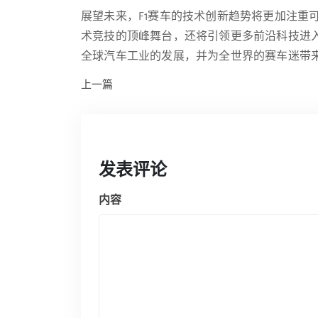
展望未来，F1赛车的技术创新趋势将更加注重
术竞技的顶峰舞台，还将引领更多前沿科技进入
全球汽车工业的发展，并为全世界的赛车迷带
上一篇
发表评论
内容