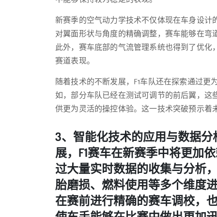
新赛季的空气动力学技术不仅体现在车身设计
对翼面形状与角度的精确调整，赛车能够在弯
此外，赛车底部的气流管理系统也得到了优化
赛道表现。
随着技术的不断发展，F1车队还在探索通过更
如，部分车队已经在测试可调节的前后翼，这
供更为灵活的操控体验。这一技术突破预示着未
3、智能化技术的应用与数据分
展，F1赛车在新赛季中将更加
过大量实时数据的收集与分析
胎磨损、燃料使用等多个维度
在赛前进行精确的赛车调校，
使车手能够在比赛中做出更加